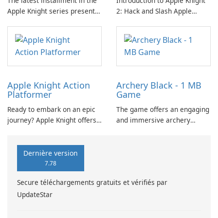
The latest installment in the
Introduction to Apple Knight
Apple Knight series presents
2: Hack and Slash Apple
an engaging platformer
Knight 2: Hack and Slash is an
experience that invites
engaging action-platformer
players to delve into hack-
game designed by Limitless,
and-slash action amidst
LLC.
relentless enemy hordes.
Apple Knight Action
Archery Black - 1 MB
Platformer
Game
Ready to embark on an epic
The game offers an engaging
journey? Apple Knight offers
and immersive archery
an immersive action
experience suitable for all
platforming experience with
players. Achieve high scores
precise touch controls, fluid
and partake in global
Dernière version
movement, and seamless
competition through real-
7.78
animation.
time leaderboards.
Secure téléchargements gratuits et vérifiés par
UpdateStar