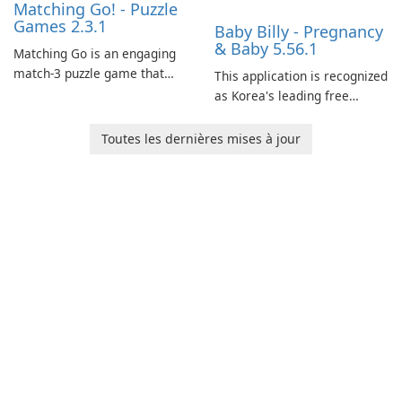
Matching Go! - Puzzle
Games 2.3.1
Baby Billy - Pregnancy
& Baby 5.56.1
Matching Go is an engaging
match-3 puzzle game that
This application is recognized
invites players to join Chloe
as Korea's leading free
and her charming corgi,
platform for pregnancy and
Ollie, on an adventurous
baby tracking, offering
Toutes les dernières mises à jour
journey across diverse
essential healthcare tips and
landscapes.
doctor-approved articles.