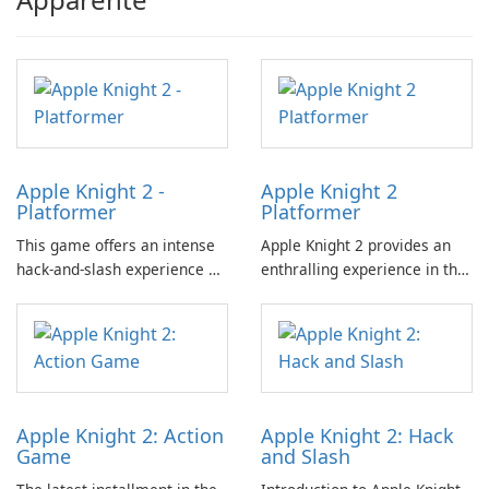
Apple Knight 2 -
Apple Knight 2
Platformer
Platformer
This game offers an intense
Apple Knight 2 provides an
hack-and-slash experience as
enthralling experience in the
players combat relentless
hack-and-slash genre,
waves of enemies within a
characterized by its dynamic
challenging platformer
gameplay that involves
environment.
facing relentless waves of
adversaries.
Apple Knight 2: Action
Apple Knight 2: Hack
Game
and Slash