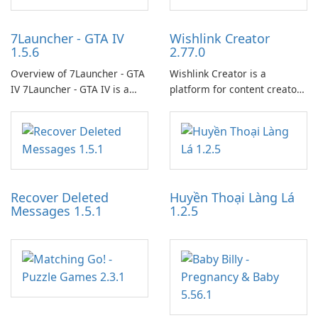
7Launcher - GTA IV
Wishlink Creator
1.5.6
2.77.0
Overview of 7Launcher - GTA
Wishlink Creator is a
IV 7Launcher - GTA IV is a
platform for content creators
specialized software
designed to monetize their
application designed to
work through built-in brand
optimize the gaming
partnerships and integrated
experience for Grand Theft
tools for content distribution
Auto IV.
and audience engagement.
Recover Deleted
Huyền Thoại Làng Lá
Messages 1.5.1
1.2.5