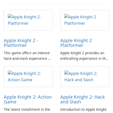
Apple Knight 2 -
Apple Knight 2
Platformer
Platformer
This game offers an intense
Apple Knight 2 provides an
hack-and-slash experience as
enthralling experience in the
players combat relentless
hack-and-slash genre,
waves of enemies within a
characterized by its dynamic
challenging platformer
gameplay that involves
environment.
facing relentless waves of
adversaries.
Apple Knight 2: Action
Apple Knight 2: Hack
Game
and Slash
The latest installment in the
Introduction to Apple Knight