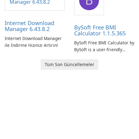
connection and provide real-
network infrastructure.
time insights into its
performance.
Internet Download
BySoft Free BMI
Manager 6.43.8.2
Calculator 1.1.5.365
Internet Download Manager
BySoft Free BMI Calculator by
ile İndirme Hızınızı Artırın!
BySoft is a user-friendly
software application
designed to help you
Tüm Son Güncellemeler
calculate your Body Mass
Index quickly and accurately.