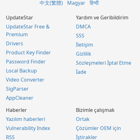
中文(繁體)
Magyar
हिन्दी
UpdateStar
Yardım ve Geribildirim
UpdateStar Free &
DMCA
Premium
SSS
Drivers
İletişim
Product Key Finder
Gizlilik
Password Finder
Sözleşmeleri İptal Etme
Local Backup
İade
Video Converter
SigParser
AppCleaner
Haberler
Bizimle çalışmak
Yazılım haberleri
Ortak
Vulnerability Index
Çözümler OEM için
RSS
İştirakler