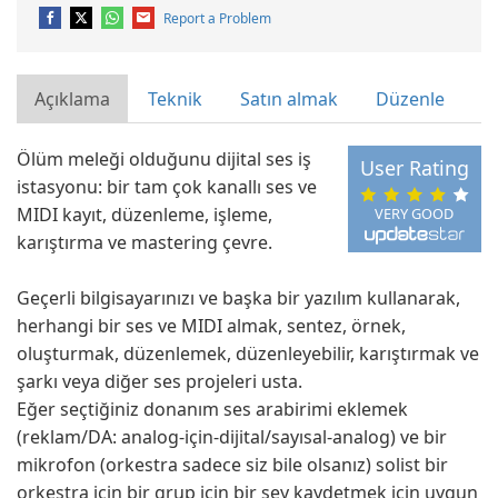
Report a Problem
Açıklama
Teknik
Satın almak
Düzenle
Ölüm meleği olduğunu dijital ses iş
User Rating
istasyonu: bir tam çok kanallı ses ve
MIDI kayıt, düzenleme, işleme,
VERY GOOD
karıştırma ve mastering çevre.
Geçerli bilgisayarınızı ve başka bir yazılım kullanarak,
herhangi bir ses ve MIDI almak, sentez, örnek,
oluşturmak, düzenlemek, düzenleyebilir, karıştırmak ve
şarkı veya diğer ses projeleri usta.
Eğer seçtiğiniz donanım ses arabirimi eklemek
(reklam/DA: analog-için-dijital/sayısal-analog) ve bir
mikrofon (orkestra sadece siz bile olsanız) solist bir
orkestra için bir grup için bir şey kaydetmek için uygun