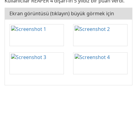
Kullanıcılar REAPER 4 dışarı-in 5 yıldız bir puan verdi.
Ekran görüntüsü (tıklayın) büyük görmek için