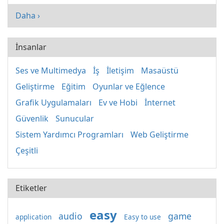
Daha ›
İnsanlar
Ses ve Multimedya
İş
İletişim
Masaüstü
Geliştirme
Eğitim
Oyunlar ve Eğlence
Grafik Uygulamaları
Ev ve Hobi
İnternet
Güvenlik
Sunucular
Sistem Yardımcı Programları
Web Geliştirme
Çeşitli
Etiketler
easy
audio
game
application
Easy to use