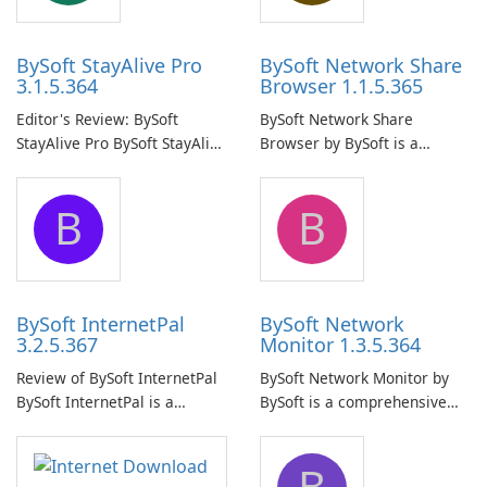
BySoft StayAlive Pro
BySoft Network Share
3.1.5.364
Browser 1.1.5.365
Editor's Review: BySoft
BySoft Network Share
StayAlive Pro BySoft StayAlive
Browser by BySoft is a
Pro is a reliable software
comprehensive software
application designed to
application that allows users
B
B
ensure the continuous and
to easily browse and manage
uninterrupted operation of
shared folders on their
your computer system.
network.
BySoft InternetPal
BySoft Network
3.2.5.367
Monitor 1.3.5.364
Review of BySoft InternetPal
BySoft Network Monitor by
BySoft InternetPal is a
BySoft is a comprehensive
comprehensive software
network monitoring software
application designed to
designed to help businesses
B
monitor your internet
effectively manage their