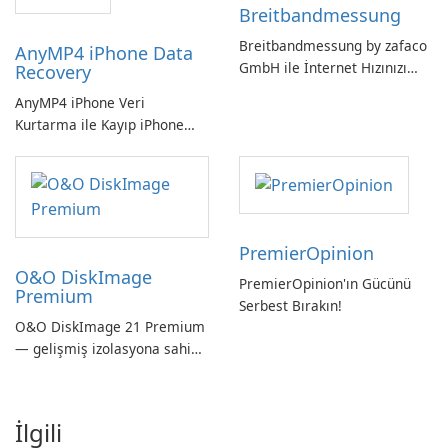
Breitbandmessung
Breitbandmessung by zafaco
AnyMP4 iPhone Data
GmbH ile İnternet Hızınızı
Recovery
Kontrol Edin!
AnyMP4 iPhone Veri
Kurtarma ile Kayıp iPhone
Verilerini Kolayca Kurtarın
PremierOpinion
O&O DiskImage
PremierOpinion'ın Gücünü
Premium
Serbest Bırakın!
O&O DiskImage 21 Premium
— gelişmiş izolasyona sahip
güçlü, Alman yapımı tam
sistem yedekleme
İlgili