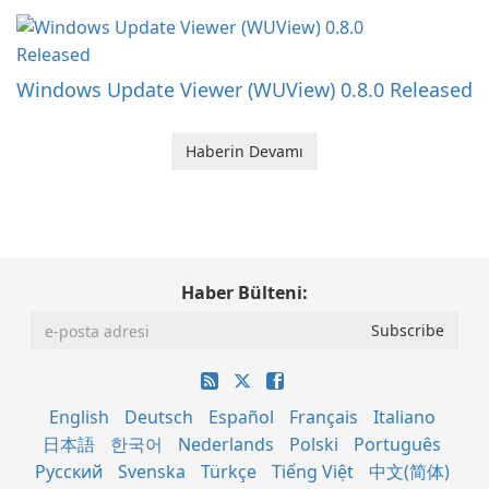
Windows Update Viewer (WUView) 0.8.0 Released
Haberin Devamı
Haber Bülteni:
English
Deutsch
Español
Français
Italiano
日本語
한국어
Nederlands
Polski
Português
Русский
Svenska
Türkçe
Tiếng Việt
中文(简体)