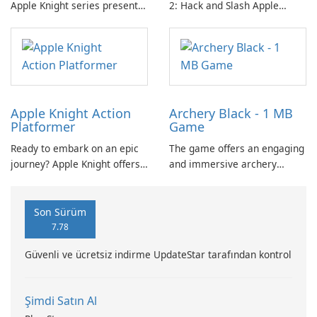
Apple Knight series presents
2: Hack and Slash Apple
an engaging platformer
Knight 2: Hack and Slash is an
experience that invites
engaging action-platformer
players to delve into hack-
game designed by Limitless,
and-slash action amidst
LLC.
relentless enemy hordes.
Apple Knight Action
Archery Black - 1 MB
Platformer
Game
Ready to embark on an epic
The game offers an engaging
journey? Apple Knight offers
and immersive archery
an immersive action
experience suitable for all
platforming experience with
players. Achieve high scores
precise touch controls, fluid
and partake in global
Son Sürüm
movement, and seamless
competition through real-
7.78
animation.
time leaderboards.
Güvenli ve ücretsiz indirme UpdateStar tarafından kontrol
Şimdi Satın Al