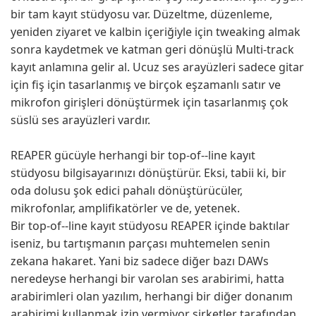
bir tam kayıt stüdyosu var. Düzeltme, düzenleme,
yeniden ziyaret ve kalbin içeriğiyle için tweaking almak
sonra kaydetmek ve katman geri dönüşlü Multi-track
kayıt anlamına gelir al. Ucuz ses arayüzleri sadece gitar
için fiş için tasarlanmış ve birçok eşzamanlı satır ve
mikrofon girişleri dönüştürmek için tasarlanmış çok
süslü ses arayüzleri vardır.
REAPER gücüyle herhangi bir top-of--line kayıt
stüdyosu bilgisayarınızı dönüştürür. Eksi, tabii ki, bir
oda dolusu şok edici pahalı dönüştürücüler,
mikrofonlar, amplifikatörler ve de, yetenek.
Bir top-of--line kayıt stüdyosu REAPER içinde baktılar
iseniz, bu tartışmanın parçası muhtemelen senin
zekana hakaret. Yani biz sadece diğer bazı DAWs
neredeyse herhangi bir varolan ses arabirimi, hatta
arabirimleri olan yazılım, herhangi bir diğer donanım
arabirimi kullanmak izin vermiyor şirketler tarafından