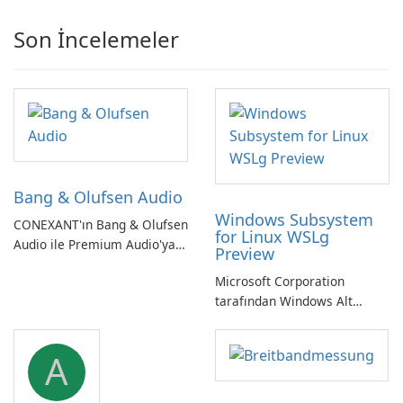
Son İncelemeler
Bang & Olufsen Audio
Windows Subsystem
CONEXANT'ın Bang & Olufsen
for Linux WSLg
Audio ile Premium Audio'ya
Preview
Kendinizi Daldırın
Microsoft Corporation
tarafından Windows Alt
Sistemi WSLg Önizleme -
Linux ve Windows
A
ortamlarının sorunsuz
entegrasyonu için
vazgeçilmez bir araç.