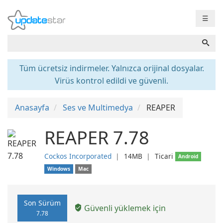
☰
Tüm ücretsiz indirmeler. Yalnızca orijinal dosyalar.
Virüs kontrol edildi ve güvenli.
Anasayfa
Ses ve Multimedya
REAPER
REAPER 7.78
Cockos Incorporated
❘
14MB
❘
Ticari
Android
Windows
Mac
Son Sürüm
Güvenli yüklemek için
7.78