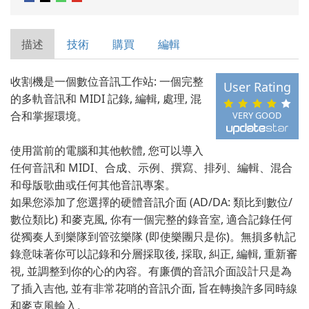
描述
技術
購買
編輯
收割機是一個數位音訊工作站: 一個完整
User Rating
的多軌音訊和 MIDI 記錄, 編輯, 處理, 混
合和掌握環境。
VERY GOOD
使用當前的電腦和其他軟體, 您可以導入
任何音訊和 MIDI、合成、示例、撰寫、排列、編輯、混合
和母版歌曲或任何其他音訊專案。
如果您添加了您選擇的硬體音訊介面 (AD/DA: 類比到數位/
數位類比) 和麥克風, 你有一個完整的錄音室, 適合記錄任何
從獨奏人到樂隊到管弦樂隊 (即使樂團只是你)。無損多軌記
錄意味著你可以記錄和分層採取後, 採取, 糾正, 編輯, 重新審
視, 並調整到你的心的內容。有廉價的音訊介面設計只是為
了插入吉他, 並有非常花哨的音訊介面, 旨在轉換許多同時線
和麥克風輸入。