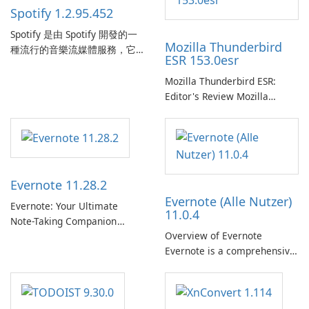
Spotify 1.2.95.452
Spotify 是由 Spotify 開發的一
Mozilla Thunderbird
種流行的音樂流媒體服務，它
ESR 153.0esr
為使用者提供了訪問大量歌
曲、專輯、播放清單和播客庫
Mozilla Thunderbird ESR:
以供在線收聽的許可權。憑藉
Editor's Review Mozilla
個人化推薦、離線收聽和社交
Thunderbird ESR (Extended
分享等功能，Spotify 為使用者
Support Release) is the long-
提供無縫的音樂體驗，讓他們
term support channel of the
發現、流式傳輸和欣賞他們最
Thunderbird desktop email
喜歡的音樂。 音樂流媒體：
client designed for
Evernote 11.28.2
Spotify …
organizations and users who
Evernote (Alle Nutzer)
need predictable …
Evernote: Your Ultimate
11.0.4
Note-Taking Companion
Overview of Evernote
Evernote, developed by
Evernote is a comprehensive
EverNote Corp., is a versatile
note-taking and organization
note-taking application that
software designed to help
helps users capture ideas,
users capture, organize, and
organize to-do lists, and keep