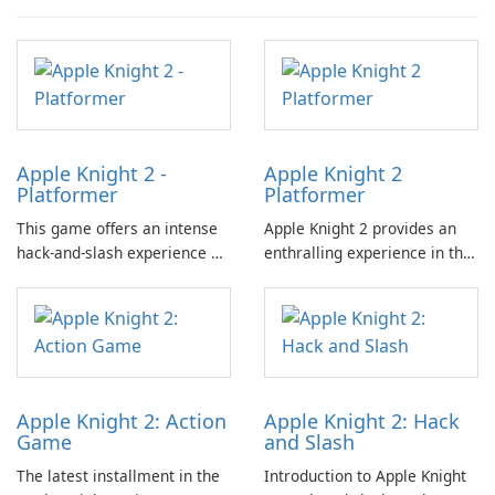
Apple Knight 2 -
Apple Knight 2
Platformer
Platformer
This game offers an intense
Apple Knight 2 provides an
hack-and-slash experience as
enthralling experience in the
players combat relentless
hack-and-slash genre,
waves of enemies within a
characterized by its dynamic
challenging platformer
gameplay that involves
environment.
facing relentless waves of
adversaries.
Apple Knight 2: Action
Apple Knight 2: Hack
Game
and Slash
The latest installment in the
Introduction to Apple Knight