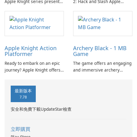
Apple Knight series presents
2: Hack and Slash Apple
an engaging platformer
Knight 2: Hack and Slash is an
experience that invites
engaging action-platformer
players to delve into hack-
game designed by Limitless,
and-slash action amidst
LLC.
relentless enemy hordes.
Apple Knight Action
Archery Black - 1 MB
Platformer
Game
Ready to embark on an epic
The game offers an engaging
journey? Apple Knight offers
and immersive archery
an immersive action
experience suitable for all
platforming experience with
players. Achieve high scores
precise touch controls, fluid
and partake in global
最新版本
movement, and seamless
competition through real-
7.78
animation.
time leaderboards.
安全和免費下載UpdateStar檢查
立即購買
Play Store