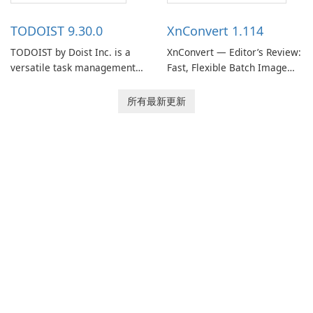
access information across
track of important
multiple devices.
information.
TODOIST 9.30.0
XnConvert 1.114
TODOIST by Doist Inc. is a
XnConvert — Editor’s Review:
versatile task management
Fast, Flexible Batch Image
tool designed to help
Converter for Windows,
individuals and teams
macOS and Linux XnConvert
所有最新更新
organize their work and
is a polished, cross-platform
increase productivity.
batch image processor from
XnSoft that balances depth
and simplicity.