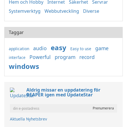
Hem och Hobby
Internet
Säkerhet
Servrar
Systemverktyg
Webbutveckling
Diverse
Taggar
easy
audio
game
application
Easy to use
Powerful
program
record
interface
windows
Aldrig missar en uppdatering för
REAPER igen med UpdateStar
Aktuella Nyhetsbrev