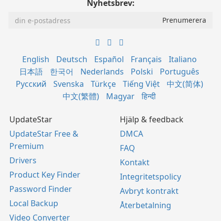
Nyhetsbrev:
English
Deutsch
Español
Français
Italiano
日本語
한국어
Nederlands
Polski
Português
Русский
Svenska
Türkçe
Tiếng Việt
中文(简体)
中文(繁體)
Magyar
हिन्दी
UpdateStar
Hjälp & feedback
UpdateStar Free &
DMCA
Premium
FAQ
Drivers
Kontakt
Product Key Finder
Integritetspolicy
Password Finder
Avbryt kontrakt
Local Backup
Återbetalning
Video Converter