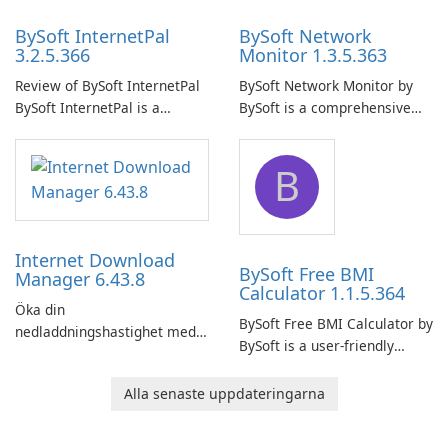
BySoft InternetPal
BySoft Network
3.2.5.366
Monitor 1.3.5.363
Review of BySoft InternetPal
BySoft Network Monitor by
BySoft InternetPal is a
BySoft is a comprehensive
comprehensive software
network monitoring software
application designed to
designed to help businesses
B
monitor your internet
effectively manage their
connection and provide real-
network infrastructure.
time insights into its
performance.
Internet Download
BySoft Free BMI
Manager 6.43.8
Calculator 1.1.5.364
Öka din
BySoft Free BMI Calculator by
nedladdningshastighet med
BySoft is a user-friendly
Internet Download Manager!
software application
designed to help you
Alla senaste uppdateringarna
calculate your Body Mass
Index quickly and accurately.