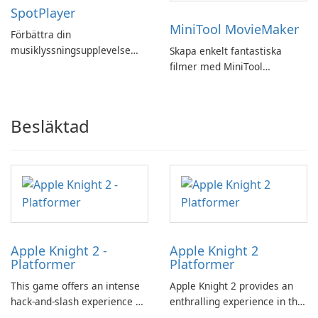
SpotPlayer
MiniTool MovieMaker
Förbättra din
musiklyssningsupplevelse
Skapa enkelt fantastiska
med SpotPlayer
filmer med MiniTool
MovieMaker.
Besläktad
Apple Knight 2 -
Apple Knight 2
Platformer
Platformer
This game offers an intense
Apple Knight 2 provides an
hack-and-slash experience as
enthralling experience in the
players combat relentless
hack-and-slash genre,