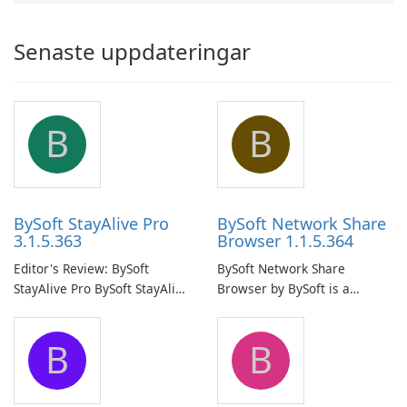
Senaste uppdateringar
B
B
BySoft StayAlive Pro
BySoft Network Share
3.1.5.363
Browser 1.1.5.364
Editor's Review: BySoft
BySoft Network Share
StayAlive Pro BySoft StayAlive
Browser by BySoft is a
Pro is a reliable software
comprehensive software
application designed to
application that allows users
B
B
ensure the continuous and
to easily browse and manage
uninterrupted operation of
shared folders on their
your computer system.
network.