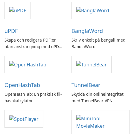
uPDF
BanglaWord
Skapa och redigera PDF:er
Skriv enkelt på bengali med
utan ansträngning med uPDF
BanglaWord!
by UPDF
OpenHashTab
TunnelBear
OpenHashTab: En praktisk fil-
Skydda din onlineintegritet
hashkalkylator
med TunnelBear VPN