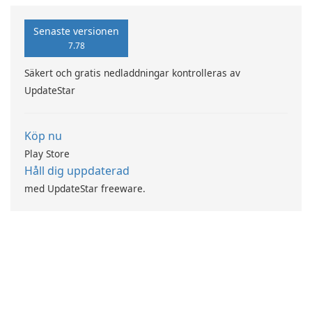
platforming experience with
players. Achieve high scores
precise touch controls, fluid
and partake in global
Senaste versionen
movement, and seamless
competition through real-
7.78
animation.
time leaderboards.
Säkert och gratis nedladdningar kontrolleras av
UpdateStar
Köp nu
Play Store
Håll dig uppdaterad
med UpdateStar freeware.