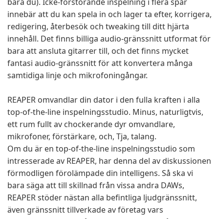
bara du). Icke-förstörande inspelning i flera spår
innebär att du kan spela in och lager ta efter, korrigera,
redigering, återbesök och tweaking till ditt hjärta
innehåll. Det finns billiga audio-gränssnitt utformat för
bara att ansluta gitarrer till, och det finns mycket
fantasi audio-gränssnitt för att konvertera många
samtidiga linje och mikrofoningångar.
REAPER omvandlar din dator i den fulla kraften i alla
top-of-the-line inspelningsstudio. Minus, naturligtvis,
ett rum fullt av chockerande dyr omvandlare,
mikrofoner, förstärkare, och, Tja, talang.
Om du är en top-of-the-line inspelningsstudio som
intresserade av REAPER, har denna del av diskussionen
förmodligen förolämpade din intelligens. Så ska vi
bara säga att till skillnad från vissa andra DAWs,
REAPER stöder nästan alla befintliga ljudgränssnitt,
även gränssnitt tillverkade av företag vars