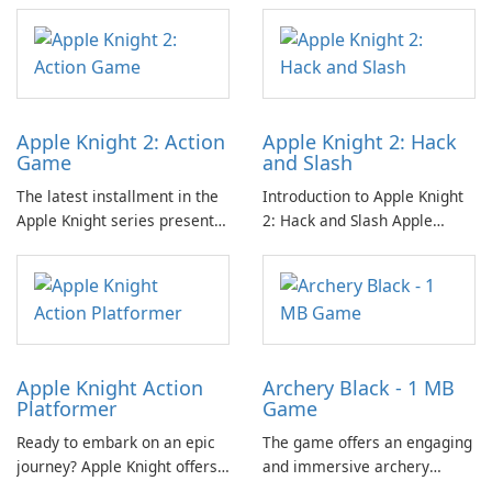
waves of enemies within a
characterized by its dynamic
challenging platformer
gameplay that involves
environment.
facing relentless waves of
adversaries.
Apple Knight 2: Action
Apple Knight 2: Hack
Game
and Slash
The latest installment in the
Introduction to Apple Knight
Apple Knight series presents
2: Hack and Slash Apple
an engaging platformer
Knight 2: Hack and Slash is an
experience that invites
engaging action-platformer
players to delve into hack-
game designed by Limitless,
and-slash action amidst
LLC.
relentless enemy hordes.
Apple Knight Action
Archery Black - 1 MB
Platformer
Game
Ready to embark on an epic
The game offers an engaging
journey? Apple Knight offers
and immersive archery
an immersive action
experience suitable for all