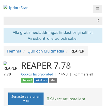
☰
Alla gratis nedladdningar. Endast originalfiler.
Viruskontrollerad och säker.
Hemma
Ljud och Multimedia
REAPER
REAPER 7.78
Cockos Incorporated
❘
14MB
❘
Kommersiell
Android
Windows
Mac
Senaste versionen
Säkert att installera
7.78